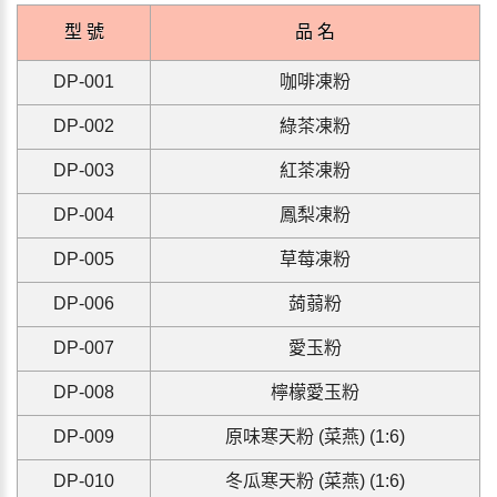
型 號
品 名
DP-001
咖啡凍粉
DP-002
綠茶凍
粉
DP-003
紅茶凍
粉
D
P-004
鳳梨凍
粉
D
P-005
草莓凍
粉
D
P-006
蒟蒻
粉
D
P-007
愛玉
粉
D
P-008
檸檬愛玉粉
D
P-009
原味寒天粉 (菜燕) (1:6)
D
P-010
冬瓜寒天粉 (菜燕) (1:6)