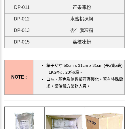
D
P-011
芒果凍
粉
D
P-012
水蜜桃凍
粉
D
P-013
杏仁露凍
粉
DP-015
荔枝凍粉
箱子尺寸 50cm x 31cm x 31cm (長x寬x高)
; 1KG/包 ; 20包/箱。
NOTE :
口味、顏色及倍數都可客製化。若有特殊需
求，請洽我方業務人員。