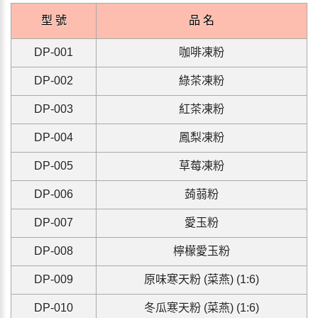
型 號
品 名
DP-001
咖啡凍粉
DP-002
綠茶凍
粉
DP-003
紅茶凍
粉
D
P-004
鳳梨凍
粉
D
P-005
草莓凍
粉
D
P-006
蒟蒻
粉
D
P-007
愛玉
粉
D
P-008
檸檬愛玉粉
D
P-009
原味寒天粉 (菜燕) (1:6)
D
P-010
冬瓜寒天粉 (菜燕) (1:6)