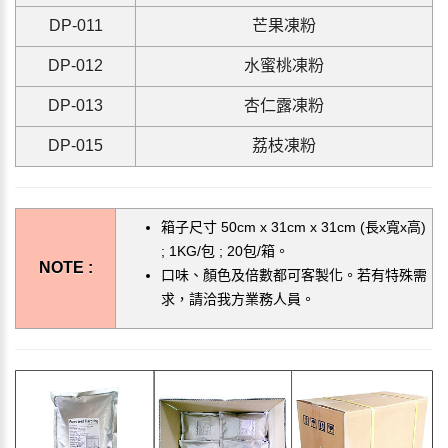
D
P-011
芒果凍
粉
D
P-012
水蜜桃凍
粉
D
P-013
杏仁露凍
粉
DP-015
荔枝凍粉
箱子尺寸 50cm x 31cm x 31cm (長x寬x高)
; 1KG/包 ; 20包/箱。
NOTE :
口味、顏色及倍數都可客製化。若有特殊需
求，請洽我方業務人員。