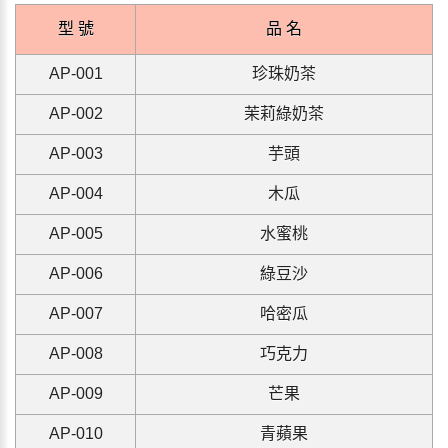
型 號
品 名
AP-001
珍珠奶茶
AP-002
茉莉綠奶茶
AP-003
芋頭
A
P-004
木瓜
A
P-005
水蜜桃
A
P-006
綠豆沙
A
P-007
哈密瓜
A
P-008
巧克力
A
P-009
芒果
A
P-010
青蘋果