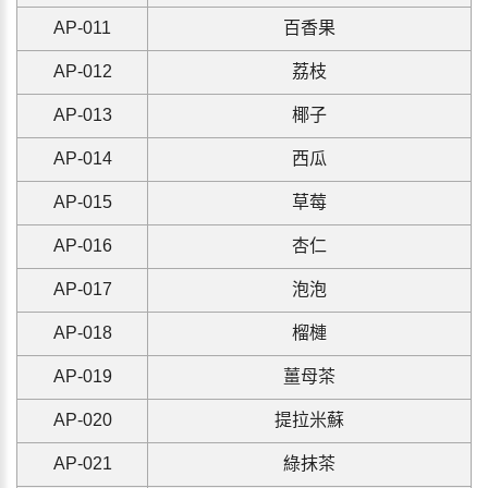
A
P-011
百香果
A
P-012
荔枝
A
P-013
椰子
A
P-014
西瓜
A
P-015
草莓
A
P-016
杏仁
A
P-017
泡泡
A
P-018
榴槤
A
P-019
薑母茶
A
P-020
提拉米蘇
A
P-021
綠抹茶