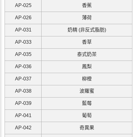
A
P-025
香蕉
A
P-026
薄荷
A
P-031
奶精 (非反式脂肪)
A
P-033
香草
A
P-035
泰式奶茶
A
P-036
鳳梨
A
P-037
柳橙
A
P-038
波羅蜜
A
P-039
藍莓
A
P-041
葡萄
A
P-042
奇異果