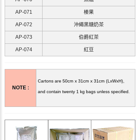
AP-071
榛果
AP-072
沖繩黑糖奶茶
AP-073
伯爵紅茶
AP-074
紅豆
Cartons are 50cm x 31cm x 31cm (LxWxH),
NOTE :
and contain twenty 1 kg bags unless specified.