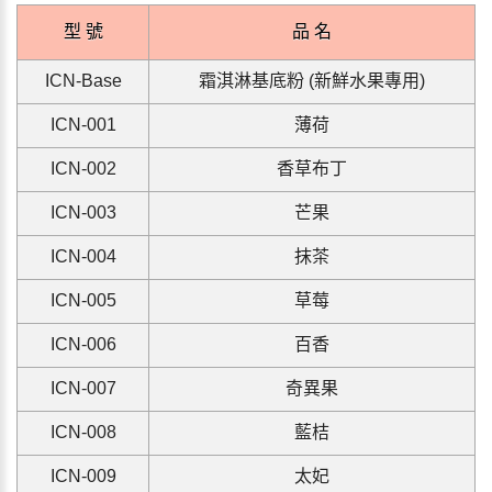
型 號
品 名
ICN-Base
霜淇淋基底粉 (新鮮水果專用)
IC
N
-001
薄荷
IC
N
-002
香草布丁
IC
N
-003
芒果
IC
N
-004
抹茶
IC
N
-005
草莓
IC
N
-006
百香
IC
N
-007
奇異果
IC
N
-008
藍桔
IC
N
-009
太妃