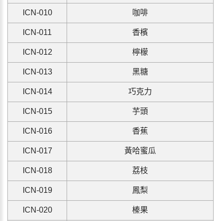
IC
N
-010
咖啡
IC
N
-011
香檳
IC
N
-012
檸檬
IC
N
-013
黑糖
IC
N
-014
巧克力
IC
N
-015
芋頭
IC
N
-016
香蕉
IC
N
-017
黃哈蜜瓜
IC
N
-018
荔枝
IC
N
-019
鳳梨
IC
N
-020
榛果