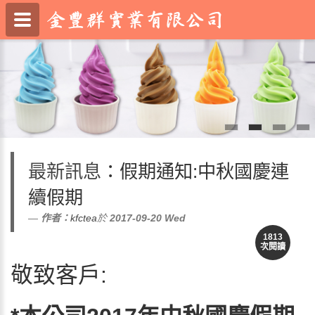
最新訊息
：假期通知:中秋國慶連
續假期
作者：
kfctea
於
2017-09-20
Wed
1813
次閱讀
敬致客戶: