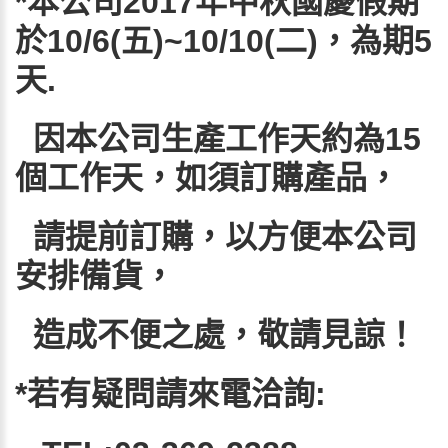
*
本公司
2017
年中秋國慶假期
於
10/6(
五
)~10/10(
二
)
，為期
5
天
.
因本公司生產工作天約為
15
個工作天，如須訂購產品，
請提前訂購，以方便本公司
安排備貨，
造成不便之處，敬請見諒！
*
若有疑問請來電洽詢
: