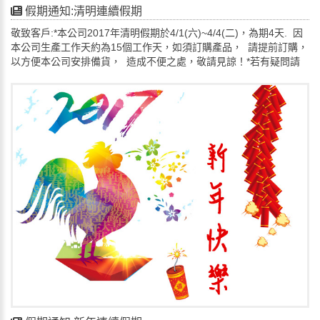
假期通知:清明連續假期
敬致客戶:*本公司2017年清明假期於4/1(六)~4/4(二)，為期4天. 因
本公司生產工作天約為15個工作天，如須訂購產品， 請提前訂購，
以方便本公司安排備貨， 造成不便之處，敬請見諒！*若有疑問請
來電洽詢: TEL:03-369-2388. FAX:03-369-9216.