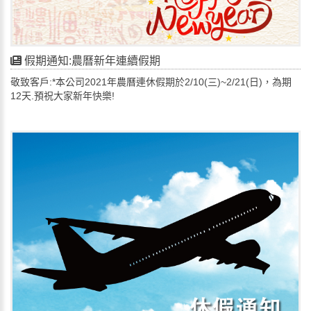
假期通知:農曆新年連續假期
敬致客戶:*本公司2021年農曆連休假期於2/10(三)~2/21(日)，為期
12天.預祝大家新年快樂!